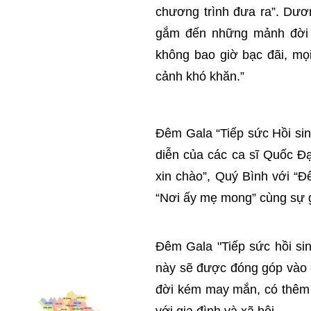
chương trình đưa ra”. Dươ
gắm đến những mảnh đời kh
không bao giờ bạc đãi, mọ
cảnh khó khăn.”
Đêm Gala “Tiếp sức Hồi sin
diễn của các ca sĩ Quốc Đ
xin chào”, Quý Bình với “
“Nơi ấy mẹ mong” cùng sự g
Đêm Gala "Tiếp sức hồi sin
này sẽ được đóng góp vào q
đời kém may mắn, có thêm n