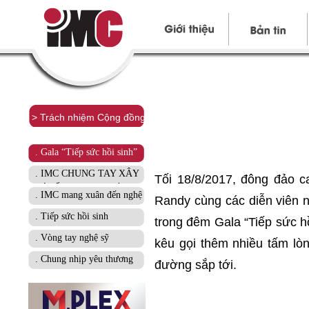
> Trách nhiệm Cộng đồng
. Gala “Tiếp sức hồi sinh”
. IMC CHUNG TAY XÂY
Tối 18/8/2017, đông đảo c
“MÁI ẤM CHO NGƯỜI
. IMC mang xuân đến nghệ
Randy cùng các diễn viên
NGHÈO NƠI BIÊN GIỚI,
sĩ nghèo
HẢI ĐẢO”
. Tiếp sức hồi sinh
trong đêm Gala “Tiếp sức h
. Vòng tay nghệ sỹ
kêu gọi thêm nhiều tấm lò
. Chung nhịp yêu thương
đường sắp tới.