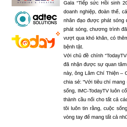
Gala “Tiếp sức Hồi sinh 
doanh nghiệp, đoàn thể, c
nhân đạo được phát sóng đ
phát sóng, chương trình đ
vượt qua khó khăn, có thêm 
bệnh tật.
Với chủ đề chính “TodayTV-
đã nhận được sự quan tâm 
này, ông Lâm Chí Thiện – 
chia sẻ: "Với tiêu chí man
sống, IMC-TodayTV luôn cố 
thành cầu nối cho tất cả c
tôi luôn tin rằng, cuộc s
vòng tay để mang tất cả nh